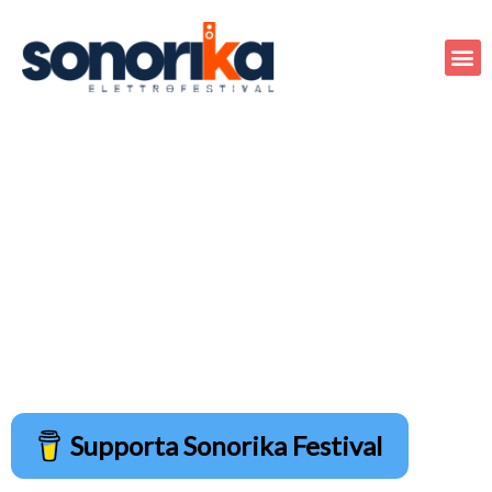
Class bro ??
Anonymous1630
5/1/2021
7:08
Fabulous set bro ???????
Anonymous1406
5/1/2021
7:40
The Legendary dj kenny Carpenter
Anonymous1762
5/1/2021
8:01
Vamoss Roelll
Anonymous1785
5/1/2021
8:35
Great vibes from Cali from Johnny & Chiara ?
Anonymous1847
5/1/2021
10:22
Luca idanza
Supporta Sonorika Festival
Anonymous2854
8/23/2021
2:48