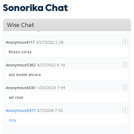
Sonorika Chat
Anonymous3712
1/12/2022
1:06
Wise Chat
Simone Mike bugetto
Anonymous4117
3/27/2022
2:29
Rosso corsa
Anonymous5362
9/27/2022
6:19
azz esiste ancora
Anonymous6091
1/20/2023
7:54
axl rose
Anonymous6977
5/7/2024
7:52
rory