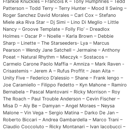
Frankie Knuckles – Francois K – Tony Humphries – Tedd
Patterson – Todd Terry – Terry Hunter – Mood II Swing –
Roger Sanchez David Morales – Carl Cox – Stefano
Miele aka Riva Star – Dj Simi – Lino Di Meglio – Little
Nancy – Groove Template – Folly Flo’ – Dreadlox
Holmes – Oscar P – Noelle – Karla Brown – Debbie
Sharp – Linette – The Starseeders- Lya – Marcus
Pearson – Wendy Jane Satchell – Jermaine – Anthony
Poeat – Natural Rhythm – Mieczyk – Sostacos –
Carmelo Carone Paolo Maffia – Amniza – Mark Raven -
Crisastemis – Jerem A – Rufus Proffit – Jean Aita –
Unity Five – Federico D’alessio – Shane – Frank Iengo –
Joe Caramiello – Filippo Fedetto – Kyn Mahone – Ramiro
Bernabela – Pascal Mantovani – Ricky Morrison – Roy
The Roach – Paul Trouble Anderson – Cevin Fischer –
Misa D – Aly Be – Damyan – Angel Moraes – Neysa
Malone – Vin Vega – Sergio Matina – Darko De Jan –
Roberto Biccari – Andrea Gambardella – Marco Trani –
Claudio Coccoluto – Ricky Montanari – Ivan Iacobucci –